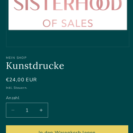
MEIN SHOP
Kunstdrucke
Normaler
€24,00 EUR
Preis
Inkl. Steuern.
Anzahl
Verringere
Erhöhe
die
die
Menge
Menge
für
In den Warenkorb legen
für